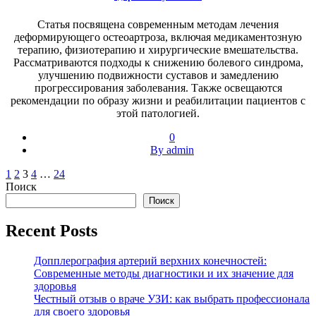
Статья посвящена современным методам лечения
деформирующего остеоартроза, включая медикаментозную
терапию, физиотерапию и хирургические вмешательства.
Рассматриваются подходы к снижению болевого синдрома,
улучшению подвижности суставов и замедлению
прогрессирования заболевания. Также освещаются
рекомендации по образу жизни и реабилитации пациентов с
этой патологией.
0
By admin
Пагинация
1
2
3
4
…
24
Поиск
записей
Поиск
Recent Posts
Допплерография артерий верхних конечностей:
Современные методы диагностики и их значение для
здоровья
Честный отзыв о враче УЗИ: как выбрать профессионала
для своего здоровья