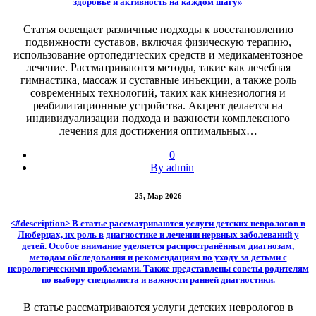
здоровье и активность на каждом шагу»
Статья освещает различные подходы к восстановлению
подвижности суставов, включая физическую терапию,
использование ортопедических средств и медикаментозное
лечение. Рассматриваются методы, такие как лечебная
гимнастика, массаж и суставные инъекции, а также роль
современных технологий, таких как кинезиология и
реабилитационные устройства. Акцент делается на
индивидуализации подхода и важности комплексного
лечения для достижения оптимальных…
0
By admin
25, Мар 2026
<#description> В статье рассматриваются услуги детских неврологов в
Люберцах, их роль в диагностике и лечении нервных заболеваний у
детей. Особое внимание уделяется распространённым диагнозам,
методам обследования и рекомендациям по уходу за детьми с
неврологическими проблемами. Также представлены советы родителям
по выбору специалиста и важности ранней диагностики.
В статье рассматриваются услуги детских неврологов в