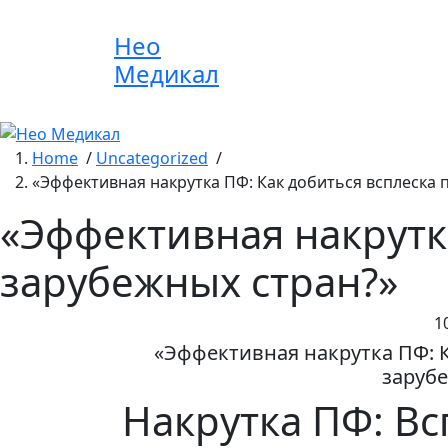
Skip
to
Нео
content
Медикал
Home
/
Uncategorized
/
«Эффективная накрутка ПФ: Как добиться всплеска
«Эффективная накрутк
зарубежных стран?»
1
«Эффективная накрутка ПФ: 
заруб
Накрутка ПФ: В