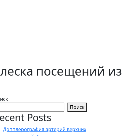
плеска посещений из
иск
Поиск
ecent Posts
Допплерография артерий верхних