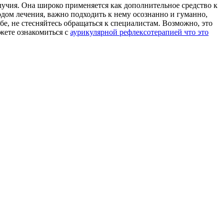
учия. Она широко применяется как дополнительное средство к
ом лечения, важно подходить к нему осознанно и гуманно,
е, не стесняйтесь обращаться к специалистам. Возможно, это
жете ознакомиться с
аурикулярной рефлексотерапией что это