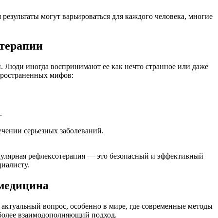
 результаты могут варьироваться для каждого человека, многие
отерапии
. Люди иногда воспринимают ее как нечто странное или даже
спространенных мифов:
.
ечении серьезных заболеваний.
кулярная рефлексотерапия — это безопасный и эффективный
циалисту.
 медицина
 актуальный вопрос, особенно в мире, где современные методы
а более взаимодополняющий подход.