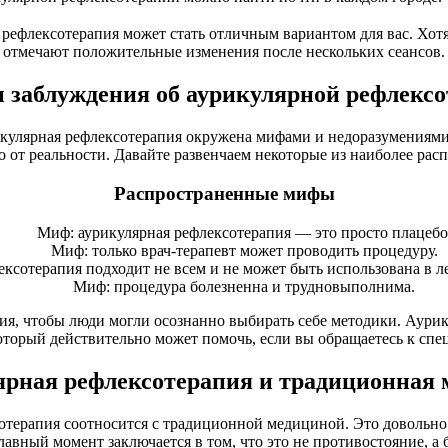
рефлексотерапия может стать отличным вариантом для вас. Хотя
отмечают положительные изменения после нескольких сеансов.
заблуждения об аурикулярной рефлекс
кулярная рефлексотерапия окружена мифами и недоразумениями
ко от реальности. Давайте развенчаем некоторые из наиболее ра
Распространенные мифы
Миф: аурикулярная рефлексотерапия — это просто плацебо
Миф: только врач-терапевт может проводить процедуру.
ксотерапия подходит не всем и не может быть использована в л
Миф: процедура болезненна и трудновыполнима.
ния, чтобы люди могли осознанно выбирать себе методики. Аури
оторый действительно может помочь, если вы обращаетесь к спе
рная рефлексотерапия и традиционная
сотерапия соотносится с традиционной медициной. Это довольно
лавный момент заключается в том, что это не противостояние, 