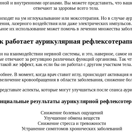
ной и внутренними органами. Вы можете представить, что ваше 
отвечают за здоровье всего тела.
иходят на ум иглоукалывание или моксотерапия. Но в случае а
ния, лазерного воздействия или даже электрических импульсов.
ьное их использование может помочь в лечении множества забол
к работает аурикулярная рефлексотерап
на взаимодействии нервной системы, и это, наверное, самое инт
 отвечают за регуляцию различных функций организма. Так что,
такой же эффект, как если бы он работал с другим участком тела.
обнее. В момент, когда врач ставит иглу, происходит активация 
увеличение кровообращения в области заболевания, снижение бо
представьте аспекты, которые могут улучшиться после сеанса ау
нциальные результаты аурикулярной рефлексоте
Снижение болевых ощущений
Улучшение обмена веществ
Снижение стресса и тревожности
Устранение симптомов хронических заболеваний