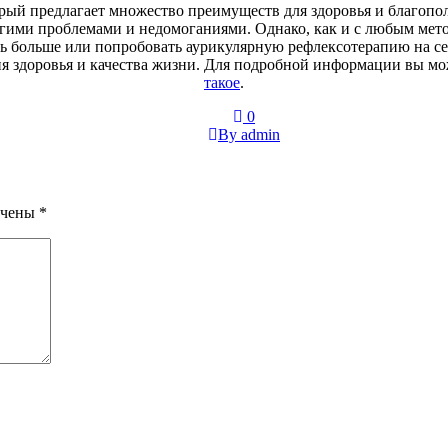
рый предлагает множество преимуществ для здоровья и благопол
гими проблемами и недомоганиями. Однако, как и с любым метод
ь больше или попробовать аурикулярную рефлексотерапию на себ
ия здоровья и качества жизни. Для подробной информации вы мо
такое
.
0
By admin
ечены
*