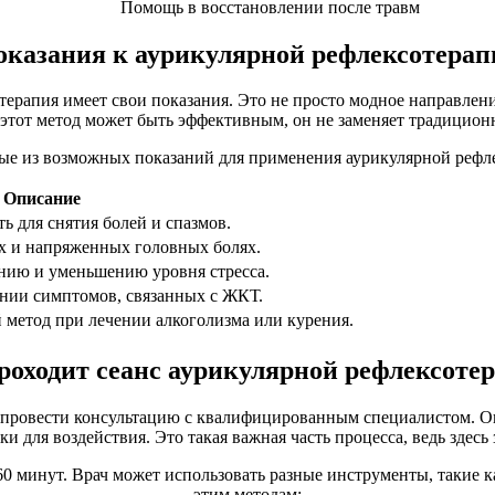
Помощь в восстановлении после травм
оказания к аурикулярной рефлексотерап
терапия имеет свои показания. Это не просто модное направлен
 этот метод может быть эффективным, он не заменяет традиционно
ые из возможных показаний для применения аурикулярной рефл
Описание
ь для снятия болей и спазмов.
х и напряженных головных болях.
нию и уменьшению уровня стресса.
нии симптомов, связанных с ЖКТ.
 метод при лечении алкоголизма или курения.
роходит сеанс аурикулярной рефлексоте
то провести консультацию с квалифицированным специалистом. Он
и для воздействия. Это такая важная часть процесса, ведь здесь
0 минут. Врач может использовать разные инструменты, такие к
этим методам: