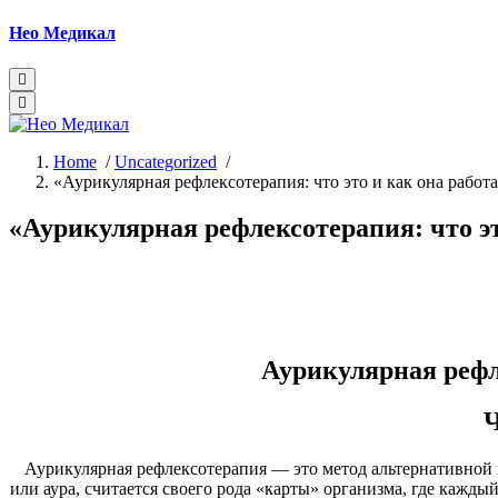
Skip
Нео Медикал
to
content
Home
/
Uncategorized
/
«Аурикулярная рефлексотерапия: что это и как она работа
«Аурикулярная рефлексотерапия: что эт
Аурикулярная рефл
Ч
Аурикулярная рефлексотерапия — это метод альтернативной 
или аура, считается своего рода «карты» организма, где кажды