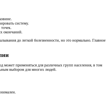
ковине.
ировать систему.
 точек.
ых окончаний.
лывания до легкой болезненности, но это нормально. Главное
пии
од может применяться для различных групп населения, в том
ельным выбором для многих людей.
инимален.