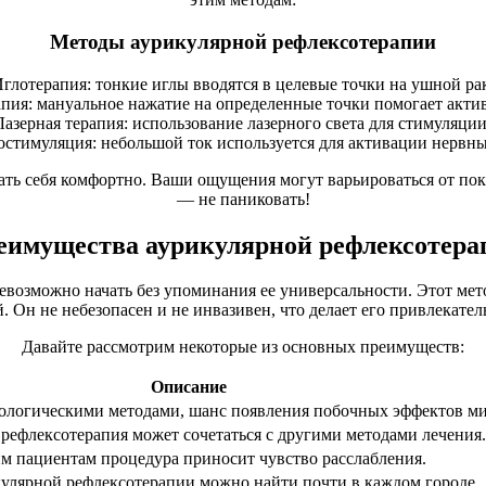
Методы аурикулярной рефлексотерапии
глотерапия: тонкие иглы вводятся в целевые точки на ушной ра
пия: мануальное нажатие на определенные точки помогает актив
Лазерная терапия: использование лазерного света для стимуляции
остимуляция: небольшой ток используется для активации нервн
ть себя комфортно. Ваши ощущения могут варьироваться от пока
— не паниковать!
еимущества аурикулярной рефлексотера
возможно начать без упоминания ее универсальности. Этот мет
. Он не небезопасен и не инвазивен, что делает его привлекат
Давайте рассмотрим некоторые из основных преимуществ:
Описание
ологическими методами, шанс появления побочных эффектов м
рефлексотерапия может сочетаться с другими методами лечения.
м пациентам процедура приносит чувство расслабления.
улярной рефлексотерапии можно найти почти в каждом городе.