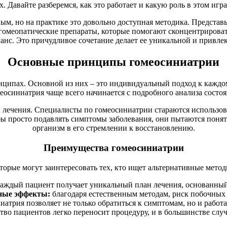
. Давайте разберемся, как это работает и какую роль в этом иг
м, но на практике это довольно доступная методика. Представь
омеопатические препараты, которые помогают сконцентрировать
анс. Это причудливое сочетание делает ее уникальной и привле
Основные принципы гомеосиниатрии
ципах. Основной из них – это индивидуальный подход к каждо
меосиниатрия чаще всего начинается с подробного анализа состо
 лечения. Специалисты по гомеосиниатрии стараются использо
бы просто подавлять симптомы заболевания, они пытаются поня
организм в его стремлении к восстановлению.
Преимущества гомеосиниатрии
орые могут заинтересовать тех, кто ищет альтернативные метод
аждый пациент получает уникальный план лечения, основанный 
ные эффекты:
благодаря естественным методам, риск побочных
атрия позволяет не только обратиться к симптомам, но и рабо
во пациентов легко переносит процедуру, и в большинстве слу