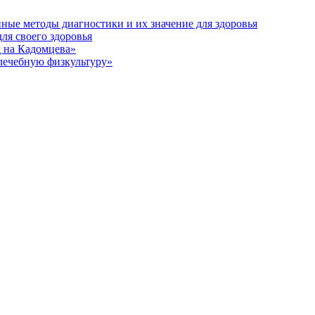
ные методы диагностики и их значение для здоровья
ля своего здоровья
 на Кадомцева»
 лечебную физкультуру»