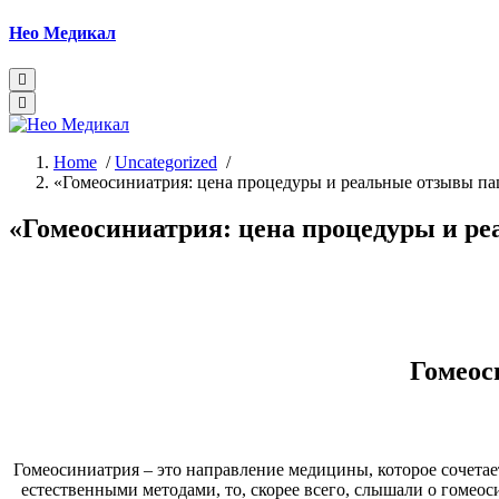
Skip
Нео Медикал
to
content
Home
/
Uncategorized
/
«Гомеосиниатрия: цена процедуры и реальные отзывы п
«Гомеосиниатрия: цена процедуры и р
Гомеос
Гомеосиниатрия – это направление медицины, которое сочетает
естественными методами, то, скорее всего, слышали о гомео